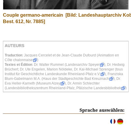
Couple germano-americain
[Bild: Landeshauptarchiv Kob
Best. 612, Nr. 7885]
AUTEURS
Traduction
: Jacques Cercelet et de Jean-Claude Dufourd (
Animation en
Côte chalonnaise
)
Textes et Édition
: Dr. Walter Rummel (
Landesarchiv Speyer
), Dr. Hedwig
Brüchert; Dr. Ute Engelen, Marion Nöldeke, Dr. Kai-Michael Sprenger (tous
Institut für Geschichtliche Landeskunde Rheinland-Pfalz e.V.
), Franziska
Blum-Gabelmann M.A. (
Haus der Stadtgeschichte Bad Kreuznach
), Dr.
Eva Heller-Karneth (
Museum Alzey
), Dr. Armin Schlechter
(
Landesbibliothekszentrum Rheinland-Pfalz, Pfälzische Landesbibliothek
)
Sprache auswählen: