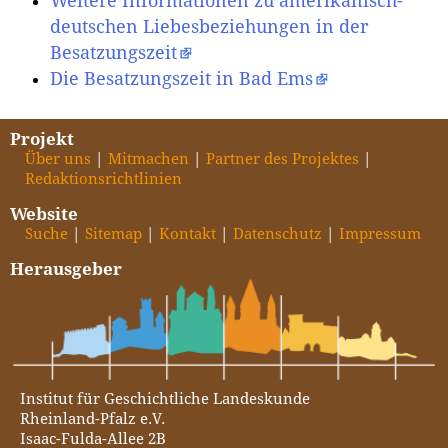
Weitere Informationen zu amerikanisch-
deutschen Liebesbeziehungen in der
Besatzungszeit
Die Besatzungszeit in Bad Ems
Projekt
Über uns
Mitmachen
Partner des Projektes
Redaktionsrichtlinien
Website
Suche
Sitemap
Kontakt
Datenschutz
Impressum
Herausgeber
Institut für Geschichtliche Landeskunde
Rheinland-Pfalz e.V.
Isaac-Fulda-Allee 2B