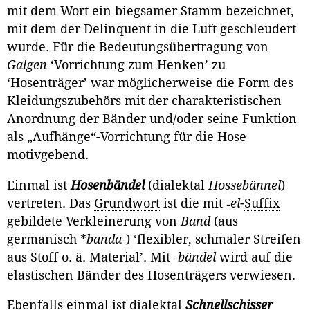
mit dem Wort ein biegsamer Stamm bezeichnet,
mit dem der Delinquent in die Luft geschleudert
wurde. Für die Bedeutungsübertragung von
Galgen
‘Vorrich­tung zum Henken’ zu
‘Hosenträger’ war möglicherweise die Form des
Klei­dungszubehörs mit der charakteristischen
Anordnung der Bänder und/oder seine Funktion
als „Aufhänge“-Vorrichtung für die Hose
motivgebend.
Einmal ist
Hosenbändel
(dialektal
Hossebännel
)
vertreten. Das
Grundwort
ist die mit ‑
el
-
Suffix
gebildete Verkleinerung von
Band
(aus
germanisch *
banda
‑) ‘flexibler, schmaler Streifen
aus Stoff o. ä. Material’. Mit ‑
bändel
wird auf die
elastischen Bän­der des Hosenträgers verwiesen.
Ebenfalls einmal ist dialektal
Schnellschisser