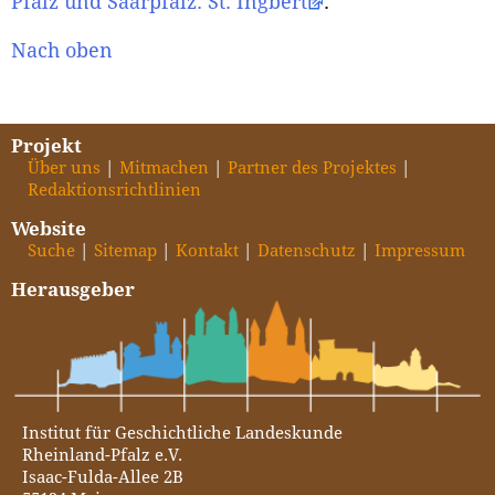
Pfalz und Saarpfalz. St. Ingbert
.
Nach oben
Projekt
Über uns
Mitmachen
Partner des Projektes
Redaktionsrichtlinien
Website
Suche
Sitemap
Kontakt
Datenschutz
Impressum
Herausgeber
Institut für Geschichtliche Landeskunde
Rheinland-Pfalz e.V.
Isaac-Fulda-Allee 2B