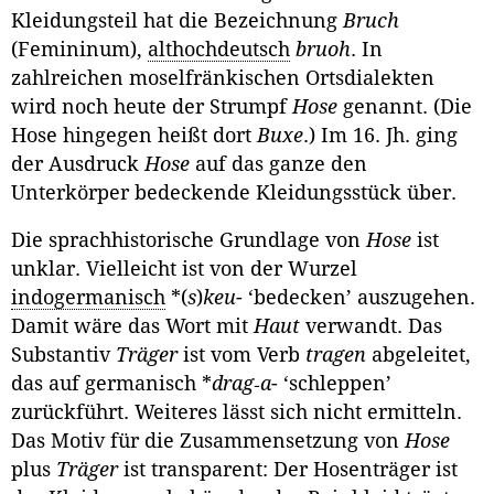
Kleidungsteil hat die Bezeichnung
Bruch
(Femininum),
althochdeutsch
bruoh
. In
zahlreichen moselfränkischen Ortsdialekten
wird noch heute der Strumpf
Hose
genannt. (Die
Hose hingegen heißt dort
Buxe
.) Im 16. Jh. ging
der Ausdruck
Hose
auf das ganze den
Unterkörper bedeckende Kleidungs­stück über.
Die sprachhistorische Grundlage von
Hose
ist
unklar. Vielleicht ist von der Wurzel
indogermanisch
*(
s
)
keu
- ‘bedecken’ auszugehen.
Damit wäre das Wort mit
Haut
verwandt. Das
Substantiv
Träger
ist vom Verb
tragen
abgeleitet,
das auf germanisch *
drag
‑
a
- ‘schleppen’
zurückführt. Weiteres lässt sich nicht ermit­teln.
Das Motiv für die Zusammensetzung von
Hose
plus
Träger
ist transpa­rent: Der Hosenträger ist