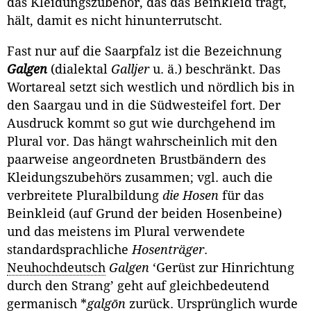
das Kleidungszubehör, das das Beinkleid trägt,
hält, damit es nicht hinunterrutscht.
Fast nur auf die Saarpfalz ist die Bezeichnung
Galgen
(dialektal
Galljer
u. ä.) beschränkt. Das
Wortareal setzt sich westlich und nördlich bis in
den Saargau und in die Südwesteifel fort. Der
Ausdruck kommt so gut wie durchgehend im
Plural vor. Das hängt wahrscheinlich mit den
paarweise an­geordneten Brustbändern des
Kleidungszubehörs zusammen; vgl. auch die
verbreitete Pluralbildung
die
Hosen
für das
Beinkleid (auf Grund der beiden Hosenbeine)
und das meistens im Plural verwendete
standardsprachliche
Hosenträger
.
Neuhochdeutsch
Galgen
‘Gerüst zur Hinrichtung
durch den Strang’ geht auf gleichbedeutend
germanisch *
galgōn
zurück. Ursprünglich wurde