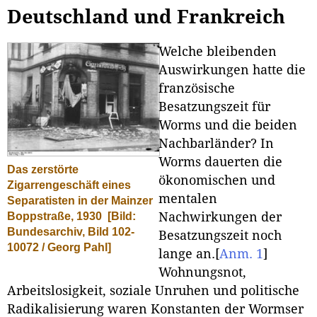
Deutschland und Frankreich
Welche bleibenden
Auswirkungen hatte die
französische
Besatzungszeit für
Worms und die beiden
Nachbarländer? In
Worms dauerten die
Das zerstörte
ökonomischen und
Zigarrengeschäft eines
mentalen
Separatisten in der Mainzer
Boppstraße, 1930
[Bild:
Nachwirkungen der
Bundesarchiv, Bild 102-
Besatzungszeit noch
10072 / Georg Pahl]
lange an.
[
Anm. 1
]
Wohnungsnot,
Arbeitslosigkeit, soziale Unruhen und politische
Radikalisierung waren Konstanten der Wormser