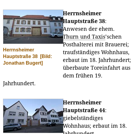
Herrnsheimer
Hauptstraße 38
:
Anwesen der ehem.
Thurn und Taxis
’schen
Posthalterei mit Brauerei;
Herrnsheimer
traufständiges Wohnhaus,
Hauptstraße 38
[Bild:
erbaut im 18. Jahrhundert;
Jonathan Bugert]
überbaute Toreinfahrt aus
dem frühen 19.
Jahrhundert.
Herrnsheimer
Hauptstraße 44
:
giebelständiges
Wohnhaus; erbaut im 18.
Jahrhundert.