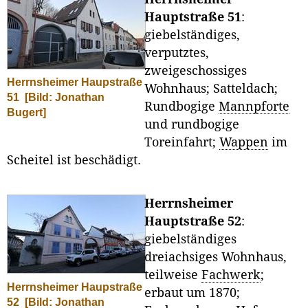
Hauptstraße 51
:
giebelständiges,
verputztes,
zweigeschossiges
Herrnsheimer Haupstraße
Wohnhaus; Satteldach;
51
[Bild: Jonathan
Rundbogige
Mannpforte
Bugert]
und rundbogige
Toreinfahrt;
Wappen
im
Scheitel ist beschädigt.
Herrnsheimer
Hauptstraße 52
:
giebelständiges
dreiachsiges Wohnhaus,
teilweise
Fachwerk
;
Herrnsheimer Haupstraße
erbaut um 1870;
52
[Bild: Jonathan