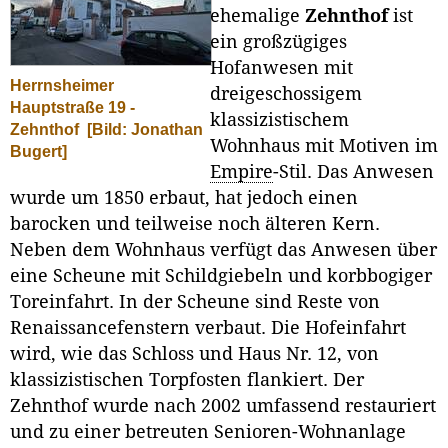
ehemalige
Zehnthof
ist
ein großzügiges
Hofanwesen mit
Herrnsheimer
dreigeschossigem
Hauptstraße 19 -
klassizistischem
Zehnthof
[Bild: Jonathan
Wohnhaus mit Motiven im
Bugert]
Empire
-Stil. Das Anwesen
wurde um 1850 erbaut, hat jedoch einen
barocken und teilweise noch älteren Kern.
Neben dem Wohnhaus verfügt das Anwesen über
eine Scheune mit Schildgiebeln und korbbogiger
Toreinfahrt. In der Scheune sind Reste von
Renaissancefenstern verbaut. Die Hofeinfahrt
wird, wie das Schloss und Haus Nr. 12, von
klassizistischen Torpfosten flankiert. Der
Zehnthof wurde nach 2002 umfassend restauriert
und zu einer betreuten Senioren-Wohnanlage