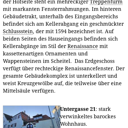
der Hofseite steht ein mehreckiger
Treppenturm
mit markanten Fensterrahmungen. Im hinteren
Gebäudetrakt, unterhalb des Eingangsbereichs
befindet sich am Kellerabgang ein geschmückter
Schlussstein
, der mit 1594 bezeichnet ist. Auf
beiden Seiten des Hauseingangs befinden sich
Kellerabgänge im Stil der
Renaissance
mit
kassettenartigen Ornamenten und
Wappensteinen im Scheitel. Das Erdgeschoss
verfügt über rechteckige Renaissancefenster. Der
gesamte Gebäudekomplex ist unterkellert und
weist Kreuzgewölbe auf, die teilweise über eine
Mittelsäule verfügen.
Untergasse 21
: stark
verwinkeltes barockes
Wohnhaus.