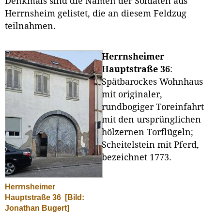
Denkmals sind die Namen der Soldaten aus
Herrnsheim gelistet, die an diesem Feldzug
teilnahmen.
Herrnsheimer
Hauptstraße 36
:
Spätbarockes Wohnhaus
mit originaler,
rundbogiger Toreinfahrt
mit den ursprünglichen
hölzernen Torflügeln;
Scheitelstein mit Pferd,
bezeichnet 1773.
Herrnsheimer
Hauptstraße 36
[Bild:
Jonathan Bugert]