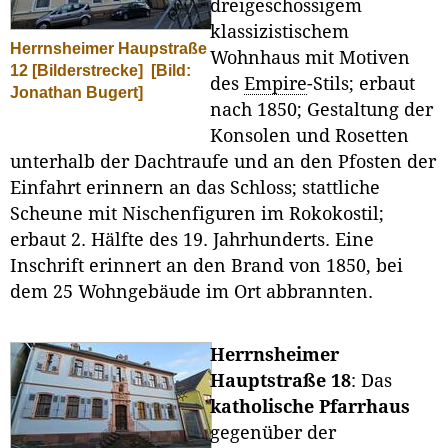
dreigeschossigem
klassizistischem
Herrnsheimer Haupstraße
Wohnhaus mit Motiven
12 [Bilderstrecke]
[Bild:
des
Empire
-Stils; erbaut
Jonathan Bugert]
nach 1850; Gestaltung der
Konsolen und Rosetten
unterhalb der Dachtraufe und an den Pfosten der
Einfahrt erinnern an das Schloss; stattliche
Scheune mit Nischenfiguren im Rokokostil;
erbaut 2. Hälfte des 19. Jahrhunderts. Eine
Inschrift erinnert an den Brand von 1850, bei
dem 25 Wohngebäude im Ort abbrannten.
Herrnsheimer
Hauptstraße 18
: Das
katholische Pfarrhaus
gegenüber der