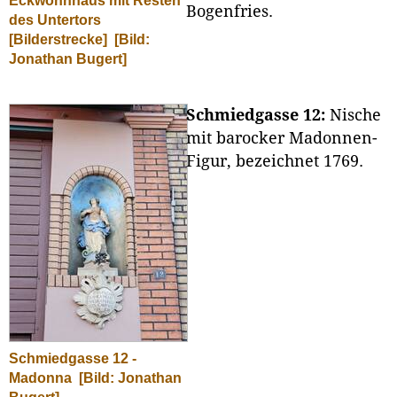
Eckwohnhaus mit Resten
Bogenfries.
des Untertors
[Bilderstrecke]
[Bild:
Jonathan Bugert]
Schmiedgasse 12:
Nische
mit barocker Madonnen-
Figur, bezeichnet 1769.
Schmiedgasse 12 -
Madonna
[Bild: Jonathan