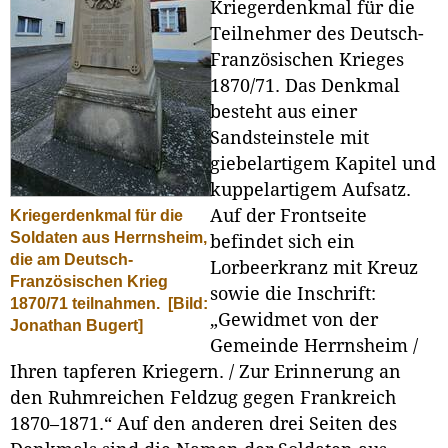
Kriegerdenkmal für die
Teilnehmer des Deutsch-
Französischen Krieges
1870/71. Das Denkmal
besteht aus einer
Sandsteinstele mit
giebelartigem Kapitel und
kuppelartigem Aufsatz.
Auf der Frontseite
Kriegerdenkmal für die
Soldaten aus Herrnsheim,
befindet sich ein
die am Deutsch-
Lorbeerkranz mit Kreuz
Französischen Krieg
sowie die Inschrift:
1870/71 teilnahmen.
[Bild:
„Gewidmet von der
Jonathan Bugert]
Gemeinde Herrnsheim /
Ihren tapferen Kriegern. / Zur Erinnerung an
den Ruhmreichen Feldzug gegen Frankreich
1870–1871.“ Auf den anderen drei Seiten des