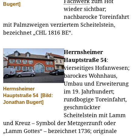
Fachwerk
zum Hof
Bugert]
wieder sichtbar;
nachbarocke Toreinfahrt
mit Palmzweigen verziertem Scheitelstein,
bezeichnet „CHL 1816 BE“.
Herrnsheimer
Hauptstraße 54
:
vierseitiges Hofanwesen;
barockes Wohnhaus,
Umbau und Erweiterung
Herrnsheimer
im 19. Jahrhundert;
Hauptstraße 54
[Bild:
rundbogige Toreinfahrt,
Jonathan Bugert]
geschmückter
Scheitelstein mit Lamm
und Kreuz – Symbol der Metzgerzunft oder
„Lamm Gottes“ – bezeichnet 1736; originale