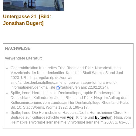
Untergasse 21
[Bild:
Jonathan Bugert]
NACHWEISE
Verwendete Literatur:
Generaldirektion Kulturelles Erbe Rheinland-Pfalz: Nachrichtliches
Verzeichnis der Kulturdenkmäler. Kreisfreie Stadt Worms. Stand Juni
2023. URL:
https://gdke.rlp.de/wer-wir-
sind/landesdenkmalpflege/anleitungen-antraege-formulare-und-
informationen/denkmalliste
(aufgerufen am: 22.02.2024).
Spille, Irene: Herrnsheim. In: Denkmaltopographie Bundesrepublik
Deutschland. Kulturdenkmäler in Rheinland-Pfalz. Hrsg. im Auftrag des
Kultusministeriums vom Landesamt für Denkmalpflege Rheinland-Pfalz.
Bd. 10. Stadt Worms. Worms 1992. S. 198–217.
Spille, Irene: Die Herrnsheimer Hauptstraße. In: Herrnsheimer Chronik.
Beiträge zur Kulturgeschichte von
Adel
, Kirche und
Bürgertum
. Hrsg. vom
Heimatkreis Worms-Herrnsheim e.V. Worms-Herrnsheim 2007. S. 63–68.