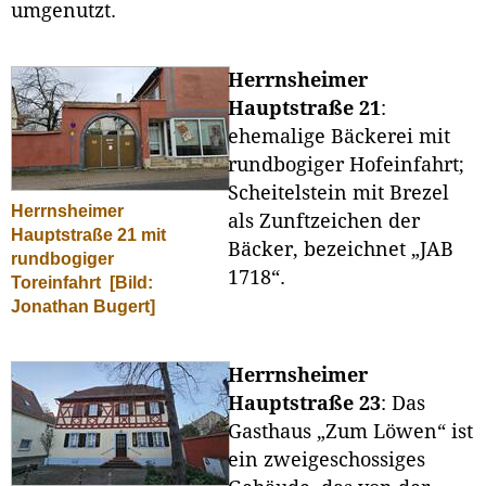
umgenutzt.
Herrnsheimer
Hauptstraße 21
:
ehemalige Bäckerei mit
rundbogiger Hofeinfahrt;
Scheitelstein mit Brezel
Herrnsheimer
als Zunftzeichen der
Hauptstraße 21 mit
Bäcker, bezeichnet „JAB
rundbogiger
1718“.
Toreinfahrt
[Bild:
Jonathan Bugert]
Herrnsheimer
Hauptstraße 23
: Das
Gasthaus „Zum Löwen“ ist
ein zweigeschossiges