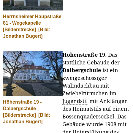
Herrnsheimer Haupstraße
81 - Wegekapelle
[Bilderstrecke]
[Bild:
Jonathan Bugert]
Höhenstraße 19
: Das
stattliche Gebäude der
Dalbergschule
ist ein
zweigeschossiger
Walmdachbau mit
Zwiebeltürmchen im
Jugendstil
mit Anklängen
Höhenstraße 19 -
Dalbergschule
des Heimatstils auf einem
[Bilderstrecke]
[Bild:
Bossenquadersockel. Das
Jonathan Bugert]
Gebäude wurde 1908 mit
der Unterstützung des