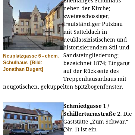
Ehemaliges Schulhaus
neben der Kirche;
zweigeschossiger,
traufständiger Putzbau
mit Satteldach in
neuklassizistischem und
historisierendem Stil und
Sandsteingliederung;
Neuplatzgasse 6 - ehem.
Schulhaus
[Bild:
bezeichnet 1874; Eingang
Jonathan Bugert]
auf der Rückseite des
Treppenhausanbaus mit
neugotischen, gekuppelten Spitzbogenfenster.
Schmiedgasse 1 /
Schillerturmstraße 2
: Die
Gaststätte „Zum Schwan“
(Nr. 1) ist ein