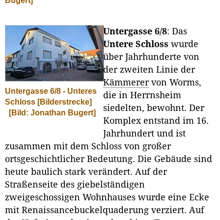
Bugert]
Untergasse 6/8
: Das
Untere Schloss
wurde
über Jahrhunderte von
der zweiten Linie der
Kämmerer
von Worms,
Untergasse 6/8 - Unteres
die in Herrnsheim
Schloss [Bilderstrecke]
siedelten, bewohnt. Der
[Bild: Jonathan Bugert]
Komplex entstand im 16.
Jahrhundert und ist
zusammen mit dem Schloss von großer
ortsgeschichtlicher Bedeutung. Die Gebäude sind
heute baulich stark verändert. Auf der
Straßenseite des giebelständigen
zweigeschossigen Wohnhauses wurde eine Ecke
mit Renaissancebuckelquaderung verziert. Auf