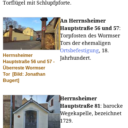
Torflügel mit Schlupfpforte.
An Herrnsheimer
Hauptstraße 56 und 57
:
Torpfosten des Wormser
Tors der ehemaligen
Ortsbefestigung
, 18.
Herrnsheimer
Jahrhundert.
Hauptstraße 56 und 57 -
Überreste Wormser
Tor
[Bild: Jonathan
Bugert]
Herrnsheimer
Hauptstraße 81
: barocke
Wegekapelle, bezeichnet
1729.