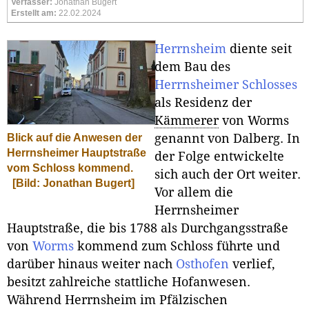
Verfasser:
Jonathan Bugert
Erstellt am:
22.02.2024
Herrnsheim
diente seit
dem Bau des
Herrnsheimer Schlosses
als Residenz der
Kämmerer
von Worms
genannt von Dalberg. In
Blick auf die Anwesen der
Herrnsheimer Hauptstraße
der Folge entwickelte
vom Schloss kommend.
sich auch der Ort weiter.
[Bild: Jonathan Bugert]
Vor allem die
Herrnsheimer
Hauptstraße, die bis 1788 als Durchgangsstraße
von
Worms
kommend zum Schloss führte und
darüber hinaus weiter nach
Osthofen
verlief,
besitzt zahlreiche stattliche Hofanwesen.
Während Herrnsheim im Pfälzischen