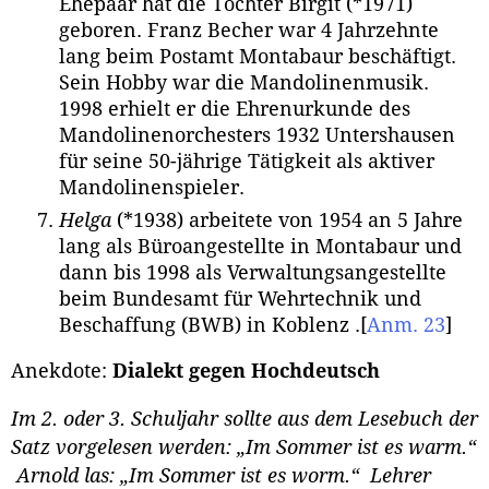
Ehepaar hat die Tochter Birgit (*1971)
geboren. Franz Becher war 4 Jahrzehnte
lang beim Postamt Montabaur beschäftigt.
Sein Hobby war die Mandolinenmusik.
1998 erhielt er die Ehrenurkunde des
Mandolinenorchesters 1932 Untershausen
für seine 50-jährige Tätigkeit als aktiver
Mandolinenspieler.
Helga
(*1938) arbeitete von 1954 an 5 Jahre
lang als Büroangestellte in Montabaur und
dann bis 1998 als Verwaltungsangestellte
beim Bundesamt für Wehrtechnik und
Beschaffung (BWB) in Koblenz .
[
Anm. 23
]
Anekdote:
Dialekt gegen Hochdeutsch
Im 2. oder 3. Schuljahr sollte aus dem Lesebuch der
Satz vorgelesen werden: „Im Sommer ist es warm.“
Arnold las: „Im Sommer ist es worm.“ Lehrer