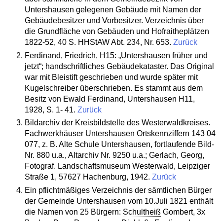
Untershausen gelegenen Gebäude mit Namen der
Gebäudebesitzer und Vorbesitzer. Verzeichnis über
die Grundfläche von Gebäuden und Hofraitheplätzen
1822-52, 40 S. HHStAW Abt. 234, Nr. 653.
Zurück
Ferdinand, Friedrich, H15: „Untershausen früher und
jetzt“; handschriftliches Gebäudekataster. Das Original
war mit Bleistift geschrieben und wurde später mit
Kugelschreiber überschrieben. Es stammt aus dem
Besitz von Ewald Ferdinand, Untershausen H11,
1928, S. 1- 41.
Zurück
Bildarchiv der Kreisbildstelle des Westerwaldkreises.
Fachwerkhäuser Untershausen Ortskennziffern 143 04
077, z. B. Alte Schule Untershausen, fortlaufende Bild-
Nr. 880 u.a., Altarchiv Nr. 9250 u.a.; Gerlach, Georg,
Fotograf. Landschaftsmuseum Westerwald, Leipziger
Straße 1, 57627 Hachenburg, 1942.
Zurück
Ein pflichtmäßiges Verzeichnis der sämtlichen Bürger
der Gemeinde Untershausen vom 10.Juli 1821 enthält
die Namen von 25 Bürgern:
Schultheiß
Gombert, 3x