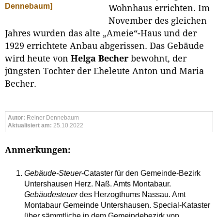
Dennebaum]
Wohnhaus errichten. Im
November des gleichen
Jahres wurden das alte „Ameie“-Haus und der
1929 errichtete Anbau abgerissen. Das Gebäude
wird heute von
Helga Becher
bewohnt, der
jüngsten Tochter der Eheleute Anton und Maria
Becher.
Autor:
Reiner Dennebaum
Aktualisiert am:
25.10.2022
Anmerkungen:
Gebäude-Steuer
-Cataster für den Gemeinde-Bezirk
Untershausen Herz. Naß. Amts Montabaur.
Gebäudesteuer
des Herzogthums Nassau. Amt
Montabaur Gemeinde Untershausen. Special-Kataster
über sämmtliche in dem Gemeindebezirk von