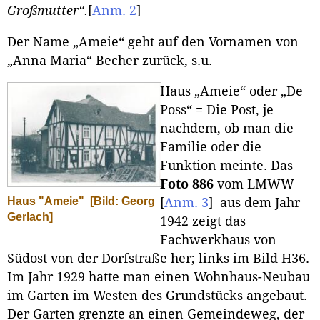
Großmutter“.
[
Anm. 2
]
Der Name „Ameie“ geht auf den Vornamen von
„Anna Maria“ Becher zurück, s.u.
Haus „Ameie“ oder „De
Poss“ = Die Post, je
nachdem, ob man die
Familie oder die
Funktion meinte. Das
Foto 886
vom LMWW
Haus "Ameie"
[Bild: Georg
[
Anm. 3
]
aus dem Jahr
Gerlach]
1942 zeigt das
Fachwerkhaus von
Südost von der Dorfstraße her; links im Bild H36.
Im Jahr 1929 hatte man einen Wohnhaus-Neubau
im Garten im Westen des Grundstücks angebaut.
Der Garten grenzte an einen Gemeindeweg, der