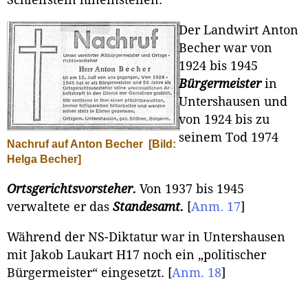
Schleifstein hineinstellen.
Der Landwirt Anton
Becher war von
1924 bis 1945
Bürgermeister
in
Untershausen und
von 1924 bis zu
seinem Tod 1974
Nachruf auf Anton Becher
[Bild:
Helga Becher]
Ortsgerichtsvorsteher.
Von 1937 bis 1945
verwaltete er das
Standesamt.
[
Anm. 17
]
Während der NS-Diktatur war in Untershausen
mit Jakob Laukart H17 noch ein „politischer
Bürgermeister“ eingesetzt.
[
Anm. 18
]