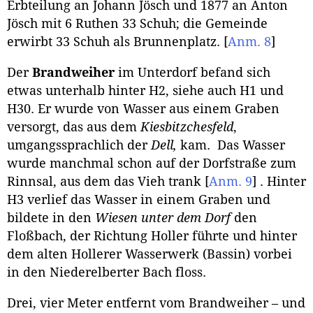
Erbteilung an Johann Jösch und 1877 an Anton
Jösch mit 6 Ruthen 33 Schuh; die Gemeinde
erwirbt 33 Schuh als Brunnenplatz.
[
Anm. 8
]
Der
Brandweiher
im Unterdorf befand sich
etwas unterhalb hinter H2, siehe auch H1 und
H30. Er wurde von Wasser aus einem Graben
versorgt, das aus dem
Kiesbitzchesfeld
,
umgangssprachlich der
Dell,
kam. Das Wasser
wurde manchmal schon auf der Dorfstraße zum
Rinnsal, aus dem das Vieh trank
[
Anm. 9
]
. Hinter
H3 verlief das Wasser in einem Graben und
bildete in den
Wiesen unter dem Dorf
den
Floßbach, der Richtung Holler führte und hinter
dem alten Hollerer Wasserwerk (Bassin) vorbei
in den Niederelberter Bach floss.
Drei, vier Meter entfernt vom Brandweiher – und