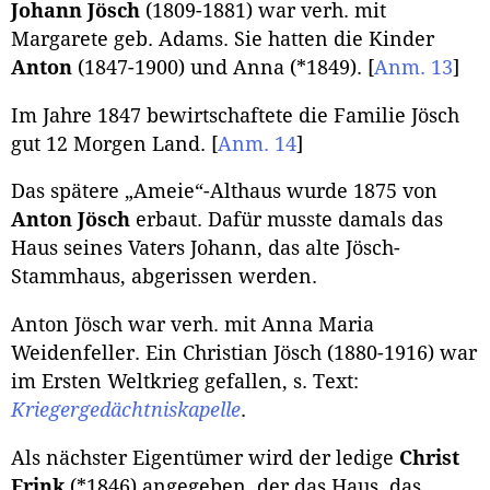
Johann Jösch
(1809-1881) war verh. mit
Margarete geb. Adams. Sie hatten die Kinder
Anton
(1847-1900) und Anna (*1849).
[
Anm. 13
]
Im Jahre 1847 bewirtschaftete die Familie Jösch
gut 12 Morgen Land.
[
Anm. 14
]
Das spätere „Ameie“-Althaus wurde 1875 von
Anton Jösch
erbaut. Dafür musste damals das
Haus seines Vaters Johann, das alte Jösch-
Stammhaus, abgerissen werden.
Anton Jösch war verh. mit Anna Maria
Weidenfeller. Ein Christian Jösch (1880-1916) war
im Ersten Weltkrieg gefallen, s. Text:
Kriegergedächtniskapelle
.
Als nächster Eigentümer wird der ledige
Christ
Frink
(*1846) angegeben, der das Haus, das