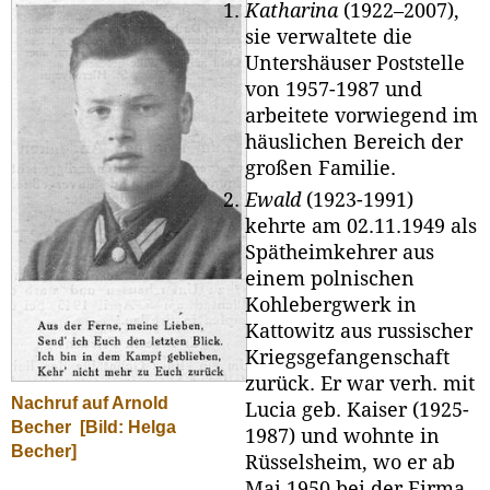
Katharina
(1922–2007),
sie verwaltete die
Untershäuser Poststelle
von 1957-1987 und
arbeitete vorwiegend im
häuslichen Bereich der
großen Familie.
Ewald
(1923-1991)
kehrte am 02.11.1949 als
Spätheimkehrer aus
einem polnischen
Kohlebergwerk in
Kattowitz aus russischer
Kriegsgefangenschaft
zurück. Er war verh. mit
Nachruf auf Arnold
Lucia geb. Kaiser (1925-
Becher
[Bild: Helga
1987) und wohnte in
Becher]
Rüsselsheim, wo er ab
Mai 1950 bei der Firma