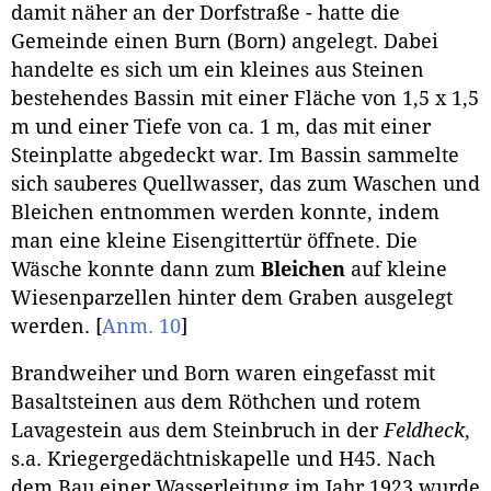
damit näher an der Dorfstraße - hatte die
Gemeinde einen Burn (Born) angelegt. Dabei
handelte es sich um ein kleines aus Steinen
bestehendes Bassin mit einer Fläche von 1,5 x 1,5
m und einer Tiefe von ca. 1 m, das mit einer
Steinplatte abgedeckt war. Im Bassin sammelte
sich sauberes Quellwasser, das zum Waschen und
Bleichen entnommen werden konnte, indem
man eine kleine Eisengittertür öffnete. Die
Wäsche konnte dann zum
Bleichen
auf kleine
Wiesenparzellen hinter dem Graben ausgelegt
werden.
[
Anm. 10
]
Brandweiher und Born waren eingefasst mit
Basaltsteinen aus dem Röthchen und rotem
Lavagestein aus dem Steinbruch in der
Feldheck
,
s.a. Kriegergedächtniskapelle und H45. Nach
dem Bau einer Wasserleitung im Jahr 1923 wurde