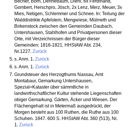
Becher, Born, Dennebaum, Diehl, 6x Ferdinand,
Gombert, Herschpro, Jösch, 2x Lenz, Merz, Meuer, 3x
Mies, Nebgen, Schlemmer und Schnee. In: Teilung der
Walddistrikte Apfelstein, Mengwiese, Mülmeth und
Birkenstock zwischen den Gemeinden Daubach,
Untershausen, Stahlhofen und Privatpersonen dieser
Orte, mit Verzeichnissen der Bürger dieser
Gemeinden; 1816-1821. HHStAW Abt. 234,
Nr.1227.
Zurück
s. Anm. 1.
Zurück
s. Anm. 1.
Zurück
Grundsteuer des Herzogthums Nassau, Amt
Montabaur, Gemarkung Untershausen,
Spezial=Kataster über sämmtliche in
landwirthschaftlicher Kultur stehende Liegenschaften
obiger Gemarkung. Gärten, Äcker und Wiesen. Der
Flächengehalt ist in Metermaß ausgedrückt, der
Morgen besteht aus 100 Ruthen, die Ruthe aus 100
Schuhen. 1847. 600 S. HHStAW Abt. 360 (513), Nr.
1.
Zurück