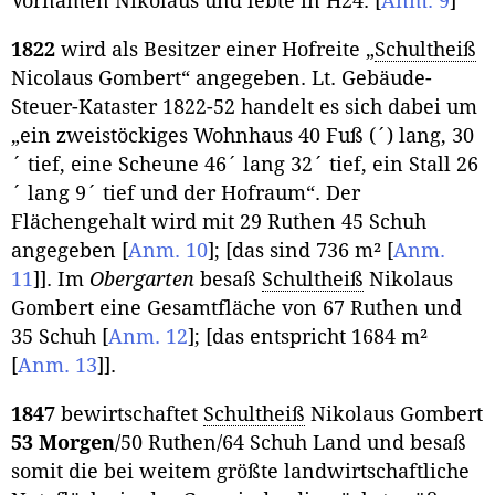
Vornamen Nikolaus und lebte in H24.
[
Anm. 9
]
1822
wird als Besitzer einer Hofreite „
Schultheiß
Nicolaus Gombert“ angegeben. Lt. Gebäude-
Steuer-Kataster 1822-52 handelt es sich dabei um
„ein zweistöckiges Wohnhaus 40 Fuß (´) lang, 30
´ tief, eine Scheune 46´ lang 32´ tief, ein Stall 26
´ lang 9´ tief und der Hofraum“. Der
Flächengehalt wird mit 29 Ruthen 45 Schuh
angegeben
[
Anm. 10
]
; [das sind 736 m²
[
Anm.
11
]
]. Im
Obergarten
besaß
Schultheiß
Nikolaus
Gombert eine Gesamtfläche von 67 Ruthen und
35 Schuh
[
Anm. 12
]
; [das entspricht 1684 m²
[
Anm. 13
]
].
1847
bewirtschaftet
Schultheiß
Nikolaus Gombert
53 Morgen
/50 Ruthen/64 Schuh Land und besaß
somit die bei weitem größte landwirtschaftliche