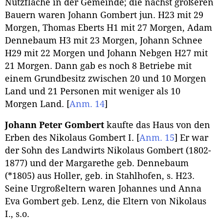
Nutzfläche in der Gemeinde; die nächst größeren
Bauern waren Johann Gombert jun. H23 mit 29
Morgen, Thomas Eberts H1 mit 27 Morgen, Adam
Dennebaum H3 mit 23 Morgen, Johann Schnee
H29 mit 22 Morgen und Johann Nebgen H27 mit
21 Morgen. Dann gab es noch 8 Betriebe mit
einem Grundbesitz zwischen 20 und 10 Morgen
Land und 21 Personen mit weniger als 10
Morgen Land.
[
Anm. 14
]
Johann Peter Gombert
kaufte das Haus von den
Erben des Nikolaus Gombert I.
[
Anm. 15
]
Er war
der Sohn des Landwirts Nikolaus Gombert (1802-
1877) und der Margarethe geb. Dennebaum
(*1805) aus Holler, geb. in Stahlhofen, s. H23.
Seine Urgroßeltern waren Johannes und Anna
Eva Gombert geb. Lenz, die Eltern von Nikolaus
I., s.o.