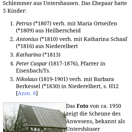
Schlemmer aus Untershausen. Das Ehepaar hatte
5 Kinder:
Petrus
(*1807) verh. mit Maria Ortseifen
(*1809) aus Heilberscheid
Antonius
(*1810) verh. mit Katharina Schaaf
(*1816) aus Niederelbert
Katharina
(*1813)
Peter Caspar
(1817-1876), Pfarrer in
Eisenbach/Ts.
Nikolaus
(1819-1901) verh. mit Barbara
Berkessel (*1830) in Niederelbert, s. H12
[
Anm. 6
]
Das
Foto
von ca. 1950
zeigt die Scheune des
Anwesens, bekannt als
Untershäuser