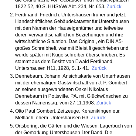
1822-52, 40 S. HHStAW Abt. 234, Nr. 653.
Zurück
Ferdinand, Friedrich: Untershausen früher und jetzt.
Handschriftliches Gebäudekataster für Untershausen
mit den Namen der Hauseigentümer und teilweise
deren verwandtschaftlichen Beziehungen und ihre
wirtschaftliche Situation. Das Original, ein DIN A5-
großes Schreibheft, war mit Bleistift geschrieben und
wurde später mit Kugelschreiber überschrieben. Es
stammt aus dem Besitz von Ewald Ferdinand,
Untershausen H11, 1928, S. 1- 41.
Zurück
Dennebaum, Johann: Ansichtskarte von Unterhausen
mit der ehemaligen Gastwirtschaft von J. P. Gombert
an seinen ausgewanderten Onkel Nikolaus
Dennebaum in Pottsville, PA, mit Glückwünschen zu
dessen Namenstag, vom 27.11.1908.
Zurück
Otto Paul Gombert, Zeitzeuge, Keramikingenieur,
Mettlach; ehem. Untershausen H3.
Zurück
Ortsbering, die Gärten und die Wiesen. Lagerbuch von
der Gemarkung Untershausen 1ter Band. Die