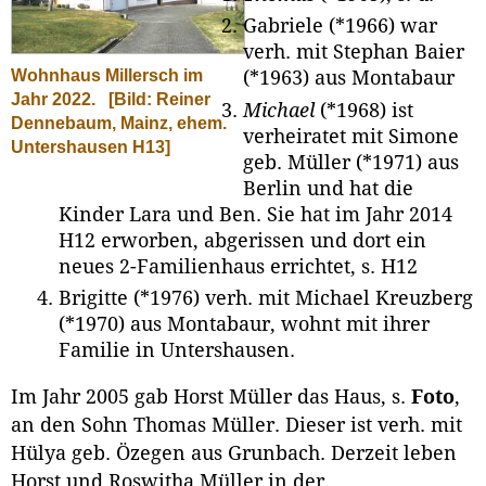
Gabriele (*1966) war
verh. mit Stephan Baier
Wohnhaus Millersch im
(*1963) aus Montabaur
Jahr 2022.
[Bild: Reiner
Michael
(*1968) ist
Dennebaum, Mainz, ehem.
verheiratet mit Simone
Untershausen H13]
geb. Müller (*1971) aus
Berlin und hat die
Kinder Lara und Ben. Sie hat im Jahr 2014
H12 erworben, abgerissen und dort ein
neues 2-Familienhaus errichtet, s. H12
Brigitte (*1976) verh. mit Michael Kreuzberg
(*1970) aus Montabaur, wohnt mit ihrer
Familie in Untershausen.
Im Jahr 2005 gab Horst Müller das Haus, s.
Foto
,
an den Sohn Thomas Müller. Dieser ist verh. mit
Hülya geb. Özegen aus Grunbach. Derzeit leben
Horst und Roswitha Müller in der