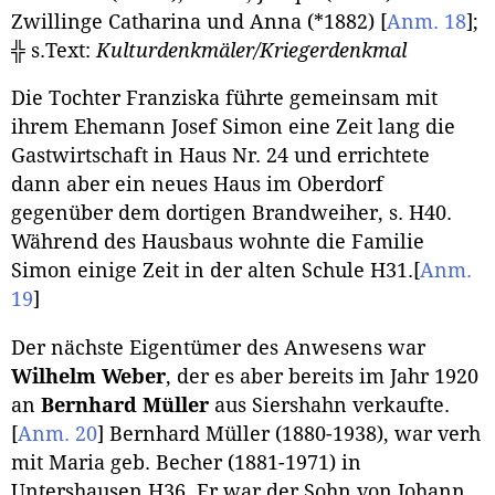
Zwillinge Catharina und Anna (*1882)
[
Anm. 18
]
;
╬ s.Text:
Kulturdenkmäler/Kriegerdenkmal
Die Tochter Franziska führte gemeinsam mit
ihrem Ehemann Josef Simon eine Zeit lang die
Gastwirtschaft in Haus Nr. 24 und errichtete
dann aber ein neues Haus im Oberdorf
gegenüber dem dortigen Brandweiher, s. H40.
Während des Hausbaus wohnte die Familie
Simon einige Zeit in der alten Schule H31.
[
Anm.
19
]
Der nächste Eigentümer des Anwesens war
Wilhelm Weber
, der es aber bereits im Jahr 1920
an
Bernhard Müller
aus Siershahn verkaufte.
[
Anm. 20
]
Bernhard Müller (1880-1938), war verh
mit Maria geb. Becher (1881-1971) in
Untershausen H36. Er war der Sohn von Johann