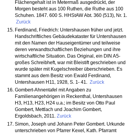
Flächengehalt ist in Metermaß ausgedrückt, der
Morgen besteht aus 100 Ruthen, die Ruthe aus 100
Schuhen. 1847. 600 S. HHStAW Abt. 360 (513), Nr. 1.
Zurück
Ferdinand, Friedrich: Untershausen früher und jetzt.
Handschriftliches Gebäudekataster für Untershausen
mit den Namen der Hauseigentümer und teilweise
deren verwandtschaftlichen Beziehungen und ihre
wirtschaftliche Situation. Das Original, ein DIN A5-
großes Schreibheft, war mit Bleistift geschrieben und
wurde später mit Kugelschreiber überschrieben. Es
stammt aus dem Besitz von Ewald Ferdinand,
Untershausen H11, 1928, S. 1- 41.
Zurück
Gombert-Ahnentafel mit Angaben zu
Familienangehörigen in Reckenthal, Untershausen
H3, H13, H23, H24 u.a.; im Besitz von Otto Paul
Gombert, Mettlach und Joachim Gombert,
Ergoldsbach, 2011.
Zurück
Simon, Joseph und Johann Peter Gombert. Urkunde
unterschrieben von Pfarrer Kexel, Kath. Pfarramt