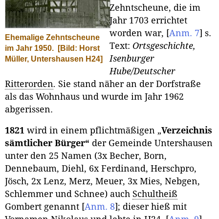
Zehntscheune, die im
Jahr 1703 errichtet
worden war,
[
Anm. 7
]
s.
Ehemalige Zehntscheune
Text:
Ortsgeschichte,
im Jahr 1950.
[Bild: Horst
Isenburger
Müller, Untershausen H24]
Hube/Deutscher
Ritterorden
.
Sie stand näher an der Dorfstraße
als das Wohnhaus und wurde im Jahr 1962
abgerissen.
1821
wird in einem pflichtmäßigen „
Verzeichnis
sämtlicher Bürger“
der Gemeinde Untershausen
unter den 25 Namen (3x Becher, Born,
Dennebaum, Diehl, 6x Ferdinand, Herschpro,
Jösch, 2x Lenz, Merz, Meuer, 3x Mies, Nebgen,
Schlemmer und Schnee) auch
Schultheiß
Gombert genannt
[
Anm. 8
]
; dieser hieß mit