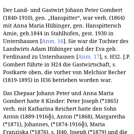
Der Land- und Gastwirt Johann Peter Gombert
(1840-1910), gen. „Hanspitter“, war verh. (1864)
mit Anna Maria Hübinger, gen. Hanspittersch
Amie
,
geb.1844 in Stahlhofen, gest. 1930 in
Untershausen
[
Anm. 16
]
. Sie war die Tochter des
Landwirts Adam Hübinger und der Eva geb.
Ferdinand zu Untershausen
[
Anm. 17
]
, s. H32. J.P.
Gombert führte in H24 die Gastwirtschaft, s.
Postkarte oben, die vorher von Melchior Becher
(1819-1895) in H36 betrieben worden war.
Das Ehepaar Johann Peter und Anna Maria
Gombert hatte 8 Kinder: Peter Joseph (*1865)
verh. mit Katharina Reichert hatte den Sohn
Anton (1889-1916╬), Anton (*1868), Margaretha
(*1871), Johannes, (*1874-1916╬), Maria
Franziska (*1876), s. H40, Joseph (*1879) und die