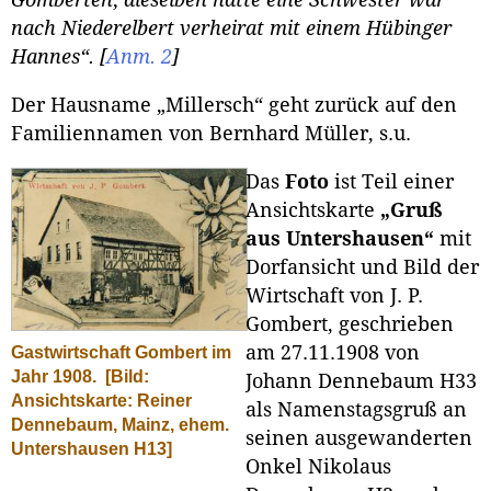
Gomberten; dieselben hatte eine Schwester war
nach Niederelbert verheirat mit einem Hübinger
Hannes“.
[
Anm. 2
]
Der Hausname „Millersch“ geht zurück auf den
Familiennamen von Bernhard Müller, s.u.
Das
Foto
ist Teil einer
Ansichtskarte
„Gruß
aus Untershausen“
mit
Dorfansicht und Bild der
Wirtschaft von J. P.
Gombert, geschrieben
am 27.11.1908 von
Gastwirtschaft Gombert im
Jahr 1908.
[Bild:
Johann Dennebaum H33
Ansichtskarte: Reiner
als Namenstagsgruß an
Dennebaum, Mainz, ehem.
seinen ausgewanderten
Untershausen H13]
Onkel Nikolaus