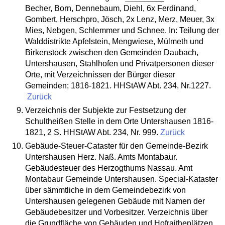
Becher, Born, Dennebaum, Diehl, 6x Ferdinand,
Gombert, Herschpro, Jösch, 2x Lenz, Merz, Meuer, 3x
Mies, Nebgen, Schlemmer und Schnee. In: Teilung der
Walddistrikte Apfelstein, Mengwiese, Mülmeth und
Birkenstock zwischen den Gemeinden Daubach,
Untershausen, Stahlhofen und Privatpersonen dieser
Orte, mit Verzeichnissen der Bürger dieser
Gemeinden; 1816-1821. HHStAW Abt. 234, Nr.1227.
Zurück
Verzeichnis der Subjekte zur Festsetzung der
Schultheißen Stelle in dem Orte Untershausen 1816-
1821, 2 S. HHStAW Abt. 234, Nr. 999.
Zurück
Gebäude-Steuer-Cataster für den Gemeinde-Bezirk
Untershausen Herz. Naß. Amts Montabaur.
Gebäudesteuer des Herzogthums Nassau. Amt
Montabaur Gemeinde Untershausen. Special-Kataster
über sämmtliche in dem Gemeindebezirk von
Untershausen gelegenen Gebäude mit Namen der
Gebäudebesitzer und Vorbesitzer. Verzeichnis über
die Grundfläche von Gebäuden und Hofraitheplätzen