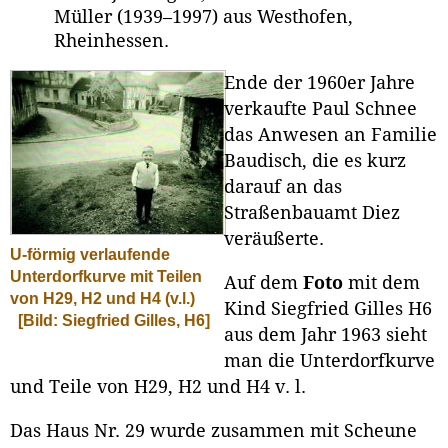
Müller (1939–1997) aus Westhofen,
Rheinhessen.
Ende der 1960er Jahre
verkaufte Paul Schnee
das Anwesen an Familie
Baudisch, die es kurz
darauf an das
Straßenbauamt Diez
veräußerte.
U-förmig verlaufende
Unterdorfkurve mit Teilen
Auf dem
Foto
mit dem
von H29, H2 und H4 (v.l.)
Kind Siegfried Gilles H6
[Bild: Siegfried Gilles, H6]
aus dem Jahr 1963 sieht
man die Unterdorfkurve
und Teile von H29, H2 und H4 v. l.
Das Haus Nr. 29 wurde zusammen mit Scheune