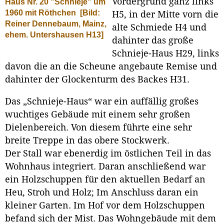
Vordergrund ganz links
Haus Nr. 20 "Schnieje" um
1960 mit Röthchen
[Bild:
H5, in der Mitte vorn die
Reiner Dennebaum, Mainz,
alte Schmiede H4 und
ehem. Untershausen H13]
dahinter das große
Schnieje-Haus H29, links
davon die an die Scheune angebaute Remise und
dahinter der Glockenturm des Backes H31.
Das „Schnieje-Haus“ war ein auffällig großes
wuchtiges Gebäude mit einem sehr großen
Dielenbereich. Von diesem führte eine sehr
breite Treppe in das obere Stockwerk.
Der Stall war ebenerdig im östlichen Teil in das
Wohnhaus integriert. Daran anschließend war
ein Holzschuppen für den aktuellen Bedarf an
Heu, Stroh und Holz; Im Anschluss daran ein
kleiner Garten. Im Hof vor dem Holzschuppen
befand sich der Mist. Das Wohngebäude mit dem