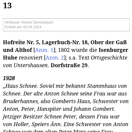
13
Verfasser: Reiner Dennebaum
Erstellt am: 05.04.2024
Hofreite Nr. 5, Lagerbuch-Nr. 18, Ober der Gaß
und Althof
[
Anm. 1
]
; 1802 wurde die
Isenburger
Hube
renoviert
[
Anm. 2
]
; s.a. Text
Ortsgeschichte
von Untershausen
.
Dorfstraße 29
.
1928
„Haus Schnee. Soviel mir bekannt Stammhaus von
Schnee. Der alte Anton Schnee seine Frau war aus
Bruderhannes, also Gomberts Haus, Schwester von
Anton, Peter, Hanspiter und Johann Gombert.
Jetziger Besitzer Schnee Peter, dessen Frau war
von Holler, Speiers Änn. Eine Schwester von Anton
Schnee war dem alten Peter Merz seine Frau.