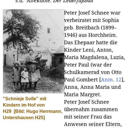
s.u. Anekdote:
Der Lederfußball
Peter Josef Schnee war
verheiratet mit Sophia
geb. Breitbach (1899–
1946) aus Horchheim.
Das Ehepaar hatte die
Kinder Leni, Anton,
Maria Magdalena, Luzia,
Peter Paul (war der
Schulkamerad von Otto
Paul Gombert
[
Anm. 12
]
,
Anna, Anna Maria und
Maria Margret.
"Schnieje Sofie" mit
Peter Josef Schnee
Kindern im Hof von
übernahm zusammen
H29
[Bild: Hugo Herrmann,
mit seiner Frau das
Untershausen H25]
Anwesen seiner Eltern,