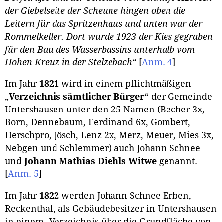
der Giebelseite der Scheune hingen oben die
Leitern für das Spritzenhaus und unten war der
Rommelkeller. Dort wurde 1923 der Kies gegraben
für den Bau des Wasserbassins unterhalb vom
Hohen Kreuz in der Stelzebach“
[
Anm. 4
]
Im Jahr
1821
wird in einem pflichtmäßigen
„
Verzeichnis sämtlicher Bürger“
der Gemeinde
Untershausen unter den 25 Namen (Becher 3x,
Born, Dennebaum, Ferdinand 6x, Gombert,
Herschpro, Jösch, Lenz 2x, Merz, Meuer, Mies 3x,
Nebgen und Schlemmer) auch Johann Schnee
und
Johann Mathias Diehls Witwe
genannt.
[
Anm. 5
]
Im Jahr
1822
werden Johann Schnee Erben,
Reckenthal, als Gebäudebesitzer in Untershausen
in einem „Verzeichnis über die Grundfläche von