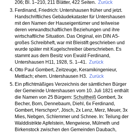
206; Bl. 1–210, 211 Blätter, 422 Seiten.
Zurück
Ferdinand, Friedrich: Untershausen früher und jetzt.
Handschriftliches Gebäudekataster für Untershausen
mit den Namen der Hauseigentümer und teilweise
deren verwandtschaftlichen Beziehungen und ihre
wirtschaftliche Situation. Das Original, ein DIN A5-
großes Schreibheft, war mit Bleistift geschrieben und
wurde später mit Kugelschreiber überschrieben. Es
stammt aus dem Besitz von Ewald Ferdinand,
Untershausen H11, 1928, S. 1–41.
Zurück
Otto Paul Gombert, Zeitzeuge, Keramikingenieur,
Mettlach; ehem. Untershausen H3.
Zurück
Ein pflichtmäßiges Verzeichnis der sämtlichen Bürger
der Gemeinde Untershausen vom 10. Juli 1821 enthält
die Namen von 25 Bürgern:
Schultheiß
Gombert, 3x
Becher, Born, Dennebaum, Diehl, 6x Ferdinand,
Gombert, Herschpro*, Jösch, 2x Lenz, Merz, Meuer, 3x
Mies, Nebgen, Schlemmer und Schnee. In: Teilung der
Walddistrikte Apfelstein, Mengwiese, Mülmeth und
Birkenstock zwischen den Gemeinden Daubach,