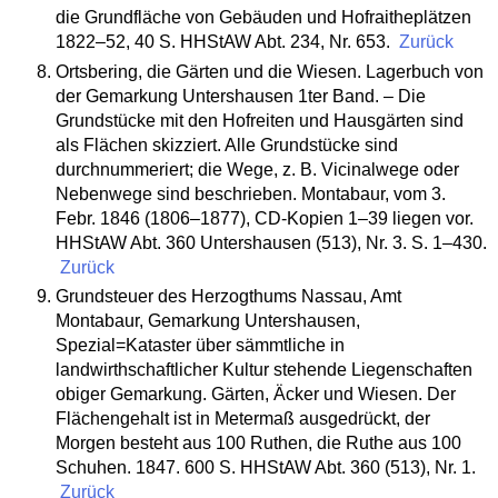
die Grundfläche von Gebäuden und Hofraitheplätzen
1822–52, 40 S. HHStAW Abt. 234, Nr. 653.
Zurück
Ortsbering, die Gärten und die Wiesen. Lagerbuch von
der Gemarkung Untershausen 1ter Band. – Die
Grundstücke mit den Hofreiten und Hausgärten sind
als Flächen skizziert. Alle Grundstücke sind
durchnummeriert; die Wege, z. B. Vicinalwege oder
Nebenwege sind beschrieben. Montabaur, vom 3.
Febr. 1846 (1806–1877), CD-Kopien 1–39 liegen vor.
HHStAW Abt. 360 Untershausen (513), Nr. 3. S. 1–430.
Zurück
Grundsteuer des Herzogthums Nassau, Amt
Montabaur, Gemarkung Untershausen,
Spezial=Kataster über sämmtliche in
landwirthschaftlicher Kultur stehende Liegenschaften
obiger Gemarkung. Gärten, Äcker und Wiesen. Der
Flächengehalt ist in Metermaß ausgedrückt, der
Morgen besteht aus 100 Ruthen, die Ruthe aus 100
Schuhen. 1847. 600 S. HHStAW Abt. 360 (513), Nr. 1.
Zurück