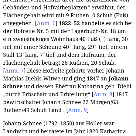
Gebäuden und Hofraitheplätzen“ erwähnt, der
Flächengehalt wird mit 9 Ruthen, 0 Schuh (Fuß)
angegeben.
[
Anm. 6
]
1822–52
handelte es sich bei
der Hofreite Nr. 5 mit der Lagerbuch-Nr. 18 um
ein zweistöckiges Wohnhaus 40 Fuß (´) lang, 30´
tief mit einer Scheune 40´ lang, 29´ tief, einem
Stall 13´lang, 7´tief und dem Hofraum; der
Flächengehalt beträgt 28 Ruthen, 20 Schuh.
[
Anm. 7
]
Diese Hofreite gehörte vorher Johann
Mathias Diehls Witwe und ging
1847
an
Johann
Schnee
und dessen Ehefrau Katharina geb. Diehl
„durch Erbschaft und Erbteilung“
[
Anm. 8
]
1847
bewirtschaftet Johann Schnee 22 Morgen/63
Ruthen/49 Schuh Land .
[
Anm. 9
]
Johann Schnee (1792–1850) aus Holler war
Landwirt und heiratete im Jahr 1820 Katharina