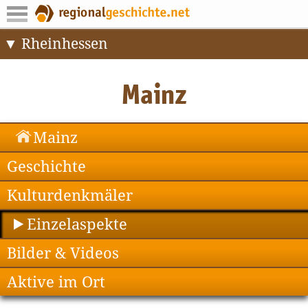
Rheinhessen
Mainz
Geschichte
Kulturdenkmäler
Einzelaspekte
Bilder & Videos
Aktive im Ort