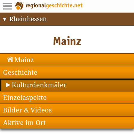
Rheinhessen
Mainz
Geschichte
Kulturdenkmäler
Einzelaspekte
Bilder & Videos
Aktive im Ort