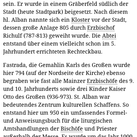
sein. Er wurde in einem Gräberfeld südlich der
Stadt (heute Stadtpark) beigesetzt. Nach diesem
hl. Alban nannte sich ein
Kloster
vor der Stadt,
dessen große Anlage 805 durch
Erzbischof
Richulf (787-813) geweiht wurde. Die
Abtei
entstand über einem vielleicht schon im 5.
Jahrhundert errichteten Rechteckbau.
Fastrada, die Gemahlin Karls des Großen wurde
hier 794 (auf der Nordseite der Kirche) ebenso
begraben wie fast alle Mainzer
Erzbischöfe
des 9.
und 10. Jahrhunderts sowie drei Kinder Kaiser
Otto des Großen (936-973). St. Alban war
bedeutendes Zentrum kulturellen Schaffens. So
entstand hier um 950 ein umfassendes Formel-
und Anweisungsbuch für die liturgischen
Amtshandlungen der
Bischöfe
und Priester
außerhalb der Messe. Es wurde um das Jahr 1000