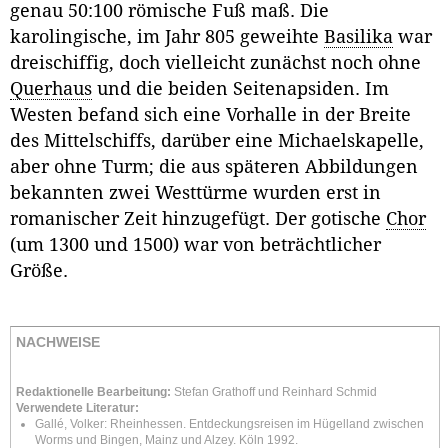
genau 50:100 römische Fuß maß. Die
karolingische, im Jahr 805 geweihte
Basilika
war
dreischiffig, doch vielleicht zunächst noch ohne
Querhaus
und die beiden Seitenapsiden. Im
Westen befand sich eine Vorhalle in der Breite
des Mittelschiffs, darüber eine Michaelskapelle,
aber ohne Turm; die aus späteren Abbildungen
bekannten zwei Westtürme wurden erst in
romanischer Zeit hinzugefügt. Der gotische
Chor
(um 1300 und 1500) war von beträchtlicher
Größe.
NACHWEISE
Redaktionelle Bearbeitung:
Stefan Grathoff und Reinhard Schmid
Verwendete Literatur:
Gallé, Volker: Rheinhessen. Entdeckungsreisen im Hügelland zwischen
Worms und Bingen, Mainz und Alzey. Köln 1992.