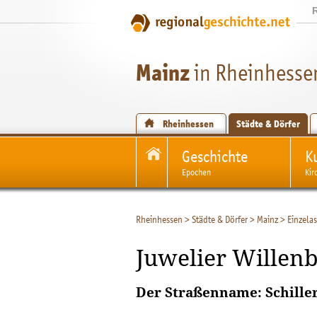
Mainz
in Rheinhesse
Rheinhessen
Städte & Dörfer
Geschichte
K
Epochen
Kir
Rheinhessen
>
Städte & Dörfer
>
Mainz
>
Einzela
Juwelier Willenbe
Der Straßenname: Schiller