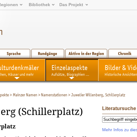
Regionen
Bibliothek
Das Projekt
n
Sprache
Rundgänge
Aktive in der Region
Chronik
ulturdenkmäler
Einzelaspekte
Bilder & Vid
chen, Häuser und mehr
Aufsätze, Biographien ...
Historische Ansichten
spekte
>
Mainzer Namen
>
Namenstationen
>
Juwelier Willenberg, Schillerplatz
Literatursuche
rg (Schillerplatz)
platz
Mehr Infos zu di