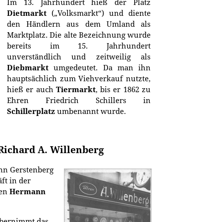
Im 13. Jahrhundert hieß der Platz
Dietmarkt
(„Volksmarkt“) und diente
den Händlern aus dem Umland als
Marktplatz. Die alte Bezeichnung wurde
bereits im 15. Jahrhundert
unverständlich und zeitweilig als
Diebmarkt
umgedeutet. Da man ihn
hauptsächlich zum Viehverkauf nutzte,
hieß er auch
Tiermarkt
, bis er 1862 zu
Ehren Friedrich Schillers in
Schillerplatz
umbenannt wurde.
ichard A. Willenberg
n Gerstenberg
ft in der
men
Hermann
übernimmt das