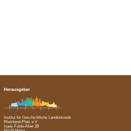
Herausgeber
Institut für Geschichtliche Landeskunde
Rheinland-Pfalz e.V.
Isaac-Fulda-Allee 2B
55124 Mainz