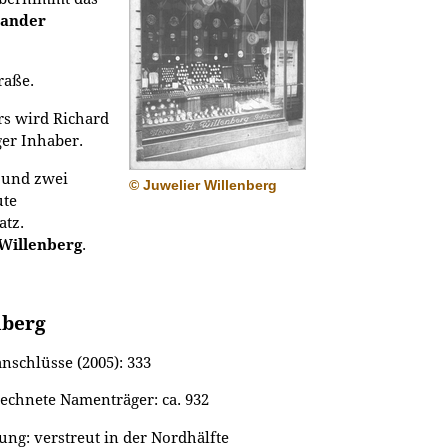
xander
raße.
rs wird Richard
ger Inhaber.
 und zwei
© Juwelier Willenberg
ute
atz.
 Willenberg
.
nberg
nschlüsse (2005): 333
echnete Namenträger: ca. 932
ung: verstreut in der Nordhälfte