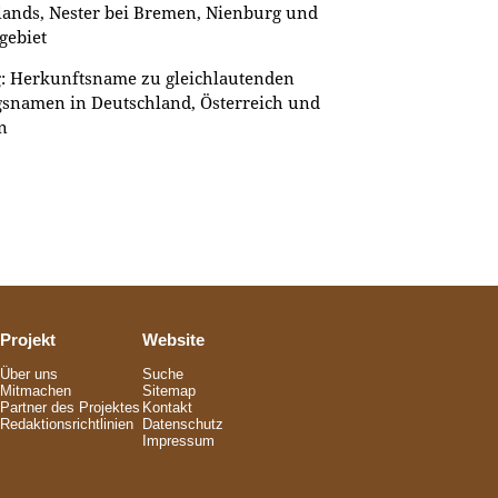
lands, Nester bei Bremen, Nienburg und
gebiet
: Herkunftsname zu gleichlautenden
gsnamen in Deutschland, Österreich und
n
Projekt
Website
Über uns
Suche
Mitmachen
Sitemap
Partner des Projektes
Kontakt
Redaktionsrichtlinien
Datenschutz
Impressum