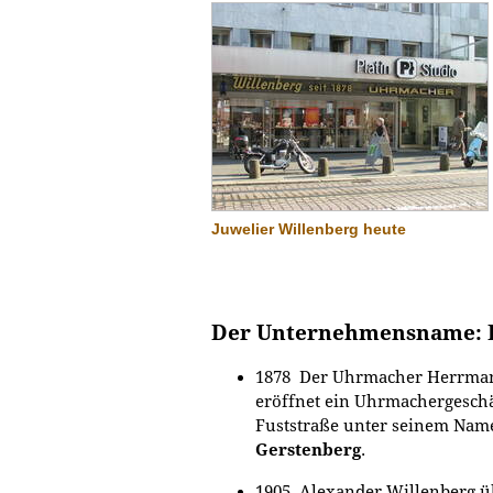
Juwelier Willenberg heute
Der Unternehmensname: R
1878 Der Uhrmacher Herrman
eröffnet ein Uhrmachergeschä
Fuststraße unter seinem Na
Gerstenberg
.
1905 Alexander Willenberg 