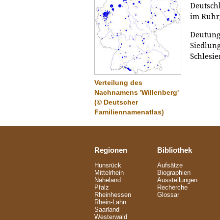
Deutsch
im Ruhr
Deutung
Siedlun
Schlesie
Verteilung des
Nachnamens 'Willenberg'
(© Deutscher
Familiennamenatlas)
Regionen
Bibliothek
Hunsrück
Aufsätze
Mittelrhein
Biographien
Naheland
Ausstellungen
Pfalz
Recherche
Rheinhessen
Glossar
Rhein-Lahn
Saarland
Westerwald