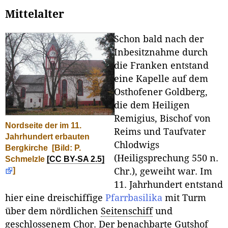
Mittelalter
Schon bald nach der
Inbesitznahme durch
die Franken entstand
eine Kapelle auf dem
Osthofener Goldberg,
die dem Heiligen
Remigius, Bischof von
Nordseite der im 11.
Reims und Taufvater
Jahrhundert erbauten
Chlodwigs
Bergkirche
[Bild: P.
(Heiligsprechung 550 n.
Schmelzle
[CC BY-SA 2.5]
]
Chr.), geweiht war. Im
11. Jahrhundert entstand
hier eine dreischiffige
Pfarrbasilika
mit Turm
über dem nördlichen
Seitenschiff
und
geschlossenem
Chor
. Der benachbarte Gutshof