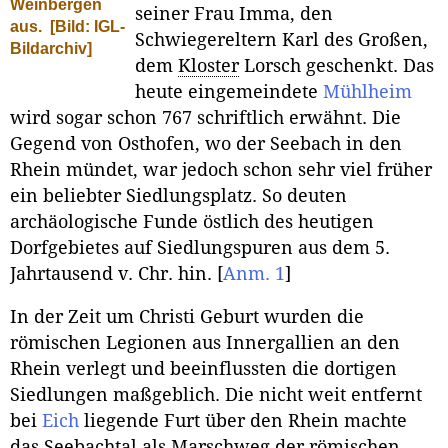
Weinbergen
seiner Frau Imma, den
aus.
[Bild: IGL-
Schwiegereltern Karl des Großen,
Bildarchiv]
dem
Kloster
Lorsch geschenkt. Das
heute eingemeindete
Mühlheim
wird sogar schon 767 schriftlich erwähnt. Die
Gegend von Osthofen, wo der Seebach in den
Rhein mündet, war jedoch schon sehr viel früher
ein beliebter Siedlungsplatz. So deuten
archäologische Funde östlich des heutigen
Dorfgebietes auf Siedlungspuren aus dem 5.
Jahrtausend v. Chr. hin.
[
Anm. 1
]
In der Zeit um Christi Geburt wurden die
römischen Legionen aus Innergallien an den
Rhein verlegt und beeinflussten die dortigen
Siedlungen maßgeblich. Die nicht weit entfernt
bei
Eich
liegende Furt über den Rhein machte
das Seebachtal als Marschweg der römischen