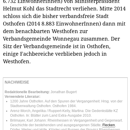
6.732 EinwohnerInnen) von Ministerpräsident
Helmut Kohl das Stadtrecht verliehen. Mitte 2014
schloss sich die bisher verbandsfreie Stadt
Osthofen (2014 8.883 EinwohnerInnen) dann mit
dem benachbarten Westhofen zur
Verbandsgemeinde Wonnegau zusammen. Der
Sitz der Verbandsgemeinde ist in Osthofen,
einige Fachbereiche verblieben jedoch in
Westhofen.
NACHWEISE
Redaktionelle Bearbeitung:
Jonathan Bugert
Verwendete Literatur:
1200 Jahre Osthofen. Auf den Spuren der Vergangenheit. Hrsg. von der
Stadtverwaltung Osthofen. Osthofen 1984.
Arenz-Morch, Angelika / Ruppert-Kelly, Martina: Die Gedenkstätte KZ
Osthofen. In: Blätter zum Land Extra-Ausgabe 2010.
Brilmayer, Karl Johann: Rheinhessen in Vergangenheit und Gegenwart.
Geschichte der bestehenden und ausgegangenen Städte,
Flecken
,
Dörfer, Weiler und Höfe, Klöster und Burgen der Provinz Rheinhessen