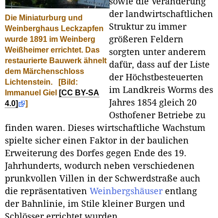
sowie die Veränderung
der landwirtschaftlichen
Die Miniaturburg und
Struktur zu immer
Weinberghaus Leckzapfen
größeren Feldern
wurde 1891 im Weinberg
Weißheimer errichtet. Das
sorgten unter anderem
restaurierte Bauwerk ähnelt
dafür, dass auf der Liste
dem Märchenschloss
der Höchstbesteuerten
Lichtenstein.
[Bild:
im Landkreis Worms des
Immanuel Giel
[CC BY-SA
Jahres 1854 gleich 20
4.0]
]
Osthofener Betriebe zu
finden waren. Dieses wirtschaftliche Wachstum
spielte sicher einen Faktor in der baulichen
Erweiterung des Dorfes gegen Ende des 19.
Jahrhunderts, wodurch neben verschiedenen
prunkvollen Villen in der Schwerdstraße auch
die repräsentativen
Weinbergshäuser
entlang
der Bahnlinie, im Stile kleiner Burgen und
Schlösser errichtet wurden.