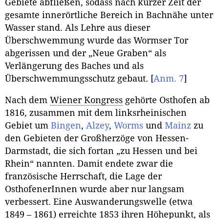
Gebiete abfließen, sodass nach kurzer Zeit der
gesamte innerörtliche Bereich in Bachnähe unter
Wasser stand. Als Lehre aus dieser
Überschwemmung wurde das Wormser Tor
abgerissen und der „Neue Graben“ als
Verlängerung des Baches und als
Überschwemmungsschutz gebaut.
[
Anm. 7
]
Nach dem
Wiener Kongress
gehörte Osthofen ab
1816, zusammen mit dem linksrheinischen
Gebiet um
Bingen
,
Alzey
,
Worms
und
Mainz
zu
den Gebieten der Großherzöge von Hessen-
Darmstadt, die sich fortan „zu Hessen und bei
Rhein“ nannten. Damit endete zwar die
französische Herrschaft, die Lage der
OsthofenerInnen wurde aber nur langsam
verbessert. Eine Auswanderungswelle (etwa
1849 – 1861) erreichte 1853 ihren Höhepunkt, als