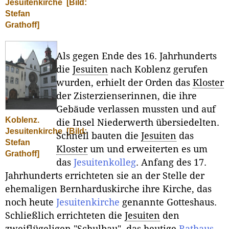
Jesuitenkirche
[Bild:
Stefan
Grathoff]
Als gegen Ende des 16. Jahrhunderts
die
Jesuiten
nach Koblenz gerufen
wurden, erhielt der Orden das
Kloster
der Zisterzienserinnen, die ihre
Gebäude verlassen mussten und auf
Koblenz.
die Insel Niederwerth übersiedelten.
Jesuitenkirche
[Bild:
Schnell bauten die
Jesuiten
das
Stefan
Kloster
um und erweiterten es um
Grathoff]
das
Jesuitenkolleg
. Anfang des 17.
Jahrhunderts errichteten sie an der Stelle der
ehemaligen Bernharduskirche ihre Kirche, das
noch heute
Jesuitenkirche
genannte Gotteshaus.
Schließlich errichteten die
Jesuiten
den