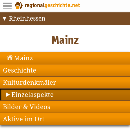
Rheinhessen
Mainz
Geschichte
Kulturdenkmäler
Einzelaspekte
Bilder & Videos
Aktive im Ort