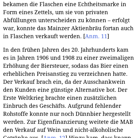
bekamen die Flaschen eine Echtheitsmarke in
Form eines Zettels, um sie von privaten
Abfüllungen unterscheiden zu können – erfolgt
war, konnte das Mainzer Aktienbräu fortan auch
in Flaschen verkauft werden.
[
Anm. 11
]
In den frühen Jahren des 20. Jahrhunderts kam
es in Jahren 1906 und 1908 zu einer zweimaligen
Erhöhung der Biersteuer, sodass das Bier einen
erheblichen Preisanstieg zu verzeichnen hatte.
Der Verkauf brach ein, da der Ausschankwein
den Kunden eine günstige Alternative bot. Der
Erste Weltkrieg brachte einen zusätzlichen
Einbruch des Geschäfts. Aufgrund fehlender
Rohstoffe konnte nur noch Dünnbier hergestellt
werden. Zur Eigenfinanzierung weitete die MAB
den Verkauf auf Wein und nicht-alkoholische
Getränke aus.
[
Anm. 12
]
Hinzu kam, dass knapp