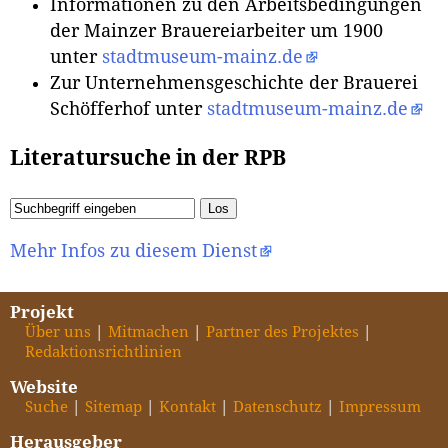
Informationen zu den Arbeitsbedingungen
der Mainzer Brauereiarbeiter um 1900
unter
stadtmuseum-mainz.de
Zur Unternehmensgeschichte der Brauerei
Schöfferhof unter
stadtmuseum-mainz.de
Literatursuche in der RPB
Mehr Infos zu diesem Dienst
Projekt
Über uns
Mitmachen
Partner des Projektes
Redaktionsrichtlinien
Website
Suche
Sitemap
Kontakt
Datenschutz
Impressum
Herausgeber