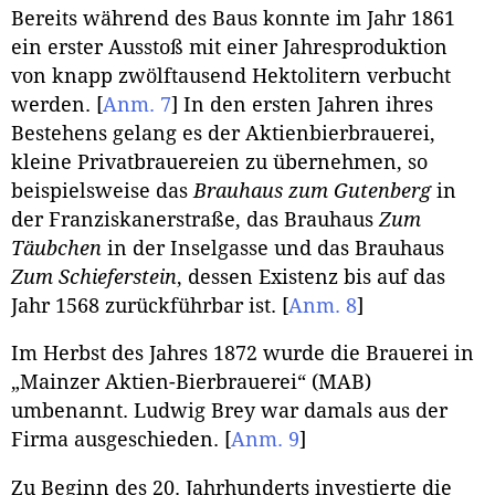
Bereits während des Baus konnte im Jahr 1861
ein erster Ausstoß mit einer Jahresproduktion
von knapp zwölftausend Hektolitern verbucht
werden.
[
Anm. 7
]
In den ersten Jahren ihres
Bestehens gelang es der Aktienbierbrauerei,
kleine Privatbrauereien zu übernehmen, so
beispielsweise das
Brauhaus zum Gutenberg
in
der Franziskanerstraße, das Brauhaus
Zum
Täubchen
in der Inselgasse und das Brauhaus
Zum Schieferstein
, dessen Existenz bis auf das
Jahr 1568 zurückführbar ist.
[
Anm. 8
]
Im Herbst des Jahres 1872 wurde die Brauerei in
„Mainzer Aktien-Bierbrauerei“ (MAB)
umbenannt. Ludwig Brey war damals aus der
Firma ausgeschieden.
[
Anm. 9
]
Zu Beginn des 20. Jahrhunderts investierte die