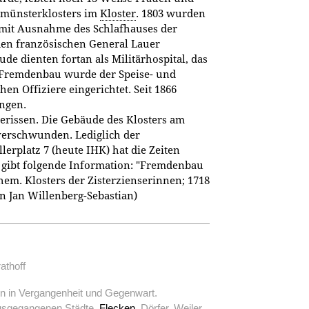
enmünsterklosters im
Kloster
. 1803 wurden
 mit Ausnahme des Schlafhauses der
n französischen General Lauer
ude dienten fortan als Militärhospital, das
Fremdenbau wurde der Speise- und
en Offiziere eingerichtet. Seit 1866
ngen.
erissen. Die Gebäude des Klosters am
g verschwunden. Lediglich der
erplatz 7 (heute IHK) hat die Zeiten
 gibt folgende Information: "Fremdenbau
hem. Klosters der Zisterzienserinnen; 1718
on Jan Willenberg-Sebastian)
athoff
en in Vergangenheit und Gegenwart.
usgegangenen Städte,
Flecken
, Dörfer, Weiler