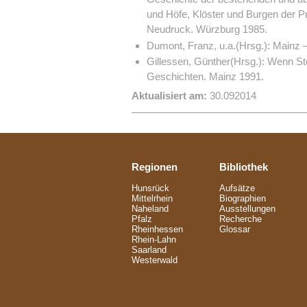
und Höfe, Klöster und Burgen der Pr
Neudruck. Würzburg 1985.
Dumont, Franz, u.a.(Hrsg.): Mainz 
Gillessen, Günther(Hrsg.): Wenn St
Geschichten. Mainz 1991.
Aktualisiert am:
30.092014
Regionen
Bibliothek
Hunsrück
Aufsätze
Mittelrhein
Biographien
Naheland
Ausstellungen
Pfalz
Recherche
Rheinhessen
Glossar
Rhein-Lahn
Saarland
Westerwald