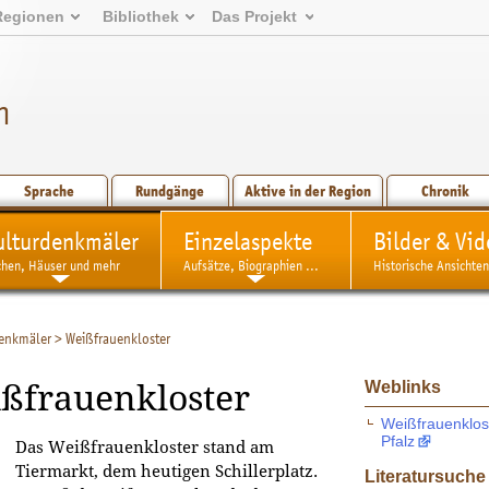
Regionen
Bibliothek
Das Projekt
n
Sprache
Rundgänge
Aktive in der Region
Chronik
ulturdenkmäler
Einzelaspekte
Bilder & Vid
chen, Häuser und mehr
Aufsätze, Biographien ...
Historische Ansichten
enkmäler
>
Weißfrauenkloster
Weblinks
ßfrauenkloster
Weißfrauenklost
Pfalz
Das Weißfrauenkloster stand am
Tiermarkt, dem heutigen Schillerplatz.
Literatursuche