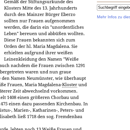
Gemäß der Stiftungsurkunde des
Klosters Mitte des 13. Jahrhunderts
durch den Mainzer Bürger Eberzo
Mehr Infos zu di
sollten nur Frauen aufgenommen
werden, die darin ein "unordentliches
Leben" bereuen und abbüßen wollten.
Diese Frauen bekannten sich zum
Orden der hl. Maria Magdalena. Sie
erhielten aufgrund ihrer weißen
Leinenkleidung den Namen "Weiße
 auch nachdem die Frauen zwischen 1291
übergetreten waren und nun graue
e den Namen Neumünster, wie überhaupt
ße Frauen, Maria Magdalena-
Kloster
und
äterer Zeit abwechselnd vorkommen.
ielt 1408 einen größeren Chorbau und
 1475 einen dazu passenden Kirchenbau. In
istus-, Marien-, Katharinen-, Peters- und
Elisabeth ließ 1718 den sog. Fremdenbau
rde, lebten noch 13 Weiße Frauen und