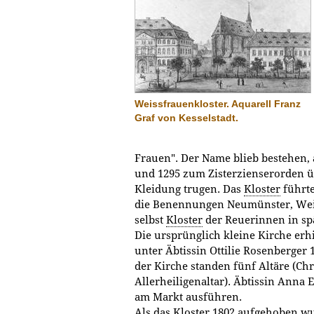
Weissfrauenkloster. Aquarell Franz
Graf von Kesselstadt.
Frauen". Der Name blieb bestehen,
und 1295 zum Zisterzienserorden 
Kleidung trugen. Das
Kloster
führt
die Benennungen Neumünster, Wei
selbst
Kloster
der Reuerinnen in sp
Die ursprünglich kleine Kirche erh
unter Äbtissin Ottilie Rosenberger
der Kirche standen fünf Altäre (Chr
Allerheiligenaltar). Äbtissin Anna 
am Markt ausführen.
Als das
Kloster
1802 aufgehoben wu