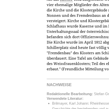
vier ehemalige Mitglieder des Alt
die Kirche und die Klostergebäude
Nonnen und des Fremdenbaus an de
versteigert. Kirche und Klostergebä
Schlafhaus wurde Kaserne und im 
Unterhaltungssaal der österreichisch
befanden sich dort Offizierswohnu
Die Kirche wurde im April 1812 abg
Schillerplatz sind heute fast völli
"Fremdenbau" des Klosters am Schill
überdauert. Eine Tafel am Gebäude
des Weissfrauenklosters; Teil des e
erbaut." (Freundliche Mitteilung v
NACHWEISE
Redaktionelle Bearbeitung:
Stefan Gr
Verwendete Literatur:
Brilmayer, Karl Johann: Rheinhess
Geschichte der bestehenden und a