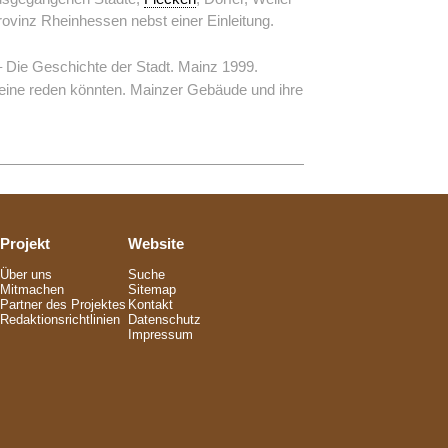
ovinz Rheinhessen nebst einer Einleitung.
– Die Geschichte der Stadt. Mainz 1999.
eine reden könnten. Mainzer Gebäude und ihre
Projekt
Website
Über uns
Suche
Mitmachen
Sitemap
Partner des Projektes
Kontakt
Redaktionsrichtlinien
Datenschutz
Impressum